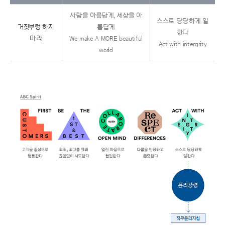
사람을아름답게,세상을아
스스로당당하게일
거짓부렁하지
름답게
한다
마라
WemakeAMOREbeautiful
Actwithintergrity
world