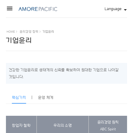
Language
HOME>
윤리경영정책>
기업윤리
기업윤리
건강한기업윤리로생태계의신뢰를확보하여원대한기업으로나아갈
것입니다.
핵심가치
운영체계
윤리경영원칙
창업자철학
우리의소명
ABCSpirit